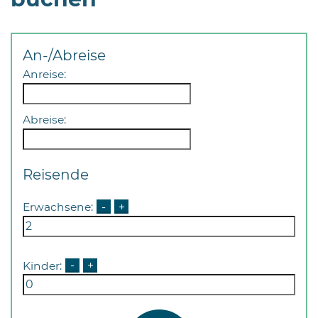
An-/Abreise
Anreise:
08
Abreise:
-
12
Uhr
Reisende
und
14
Erwachsene:
-
+
-
18
Uhr
Kinder:
-
+
sowie
außerhalb
der