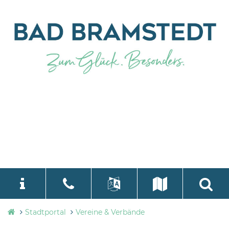
Stadtverwaltung
Stadtportal
Vereine & Verbände
language
Select Language
▼
Bad