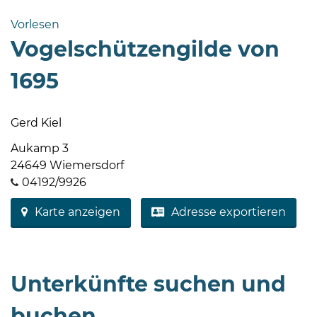
Bramstedt
Vorlesen
Bleeck 15-
Vogelschützengilde von
19
24576 Bad
1695
Bramstedt
04192-
Gerd Kiel
506-
0
Aukamp 3
zentrale@badbramstedt.de
24649 Wiemersdorf
Mo,
04192/9926
Di,
Karte anzeigen
Adresse exportieren
Fr
08
-
12
Unterkünfte suchen und
Uhr
Do
buchen