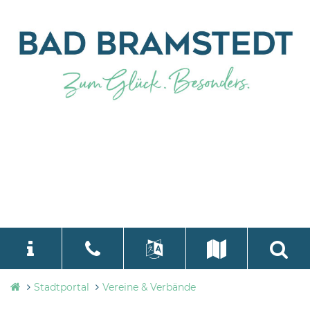
Stadtverwaltung
Stadtportal
Vereine & Verbände
language
Select Language
▼
Bad