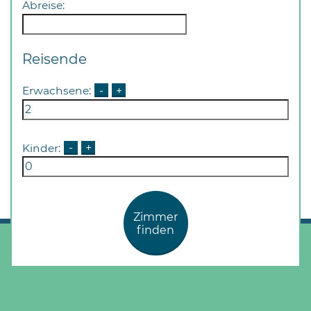
Abreise:
Öffnungszeiten
nach
Vereinbarung.
Reisende
Erwachsene:
-
+
Kinder:
-
+
Zimmer
finden