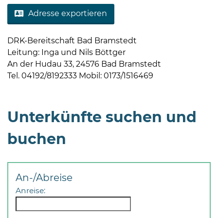
Adresse exportieren
DRK-Bereitschaft Bad Bramstedt
Leitung: Inga und Nils Böttger
An der Hudau 33, 24576 Bad Bramstedt
Tel. 04192/8192333 Mobil: 0173/1516469
08
-
12
Uhr
Unterkünfte suchen und
und
14
buchen
-
18
Uhr
An-/Abreise
sowie
Anreise:
außerhalb
der