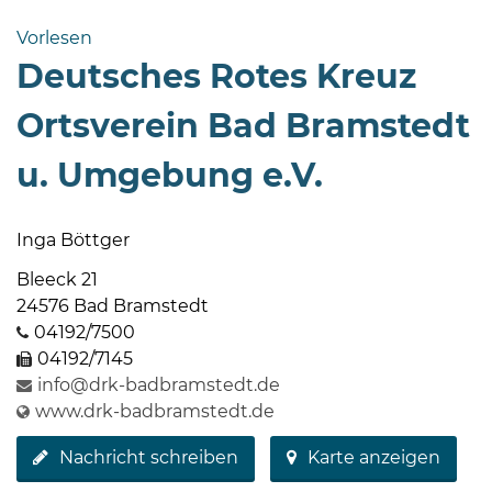
Bramstedt
Vorlesen
Bleeck 15-
Deutsches Rotes Kreuz
19
24576 Bad
Ortsverein Bad Bramstedt
Bramstedt
u. Umgebung e.V.
04192-
506-
0
Inga Böttger
zentrale@badbramstedt.de
Bleeck 21
Mo,
24576 Bad Bramstedt
Di,
04192/7500
Fr
04192/7145
08
info@drk-badbramstedt.de
-
www.drk-badbramstedt.de
12
Uhr
Nachricht schreiben
Karte anzeigen
Do