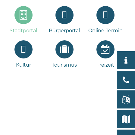
Stadtportal
Bürgerportal
Online-Termin
Aktuell
Kultur
Tourismus
Freizeit
Stad
Bad
Bram
lan
Select
Bleeck 
19
Stadtp
24576 
Bramst