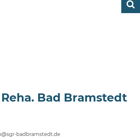
0419
finden
506-
0
zent
Mo,
Di,
Fr
08
-
12
Uhr
Do
. Reha. Bad Bramstedt
fo@sgr-badbramstedt.de