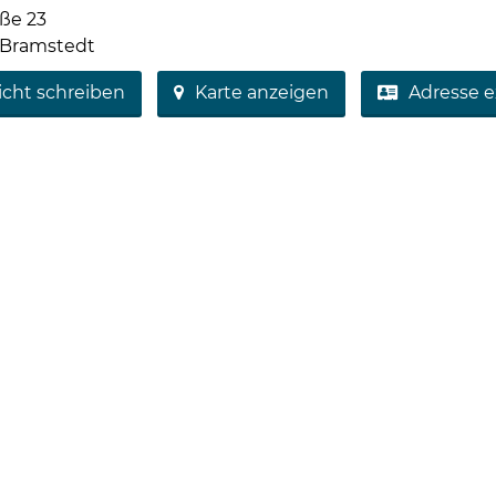
aße 23
 Bramstedt
icht schreiben
Karte anzeigen
Adresse e