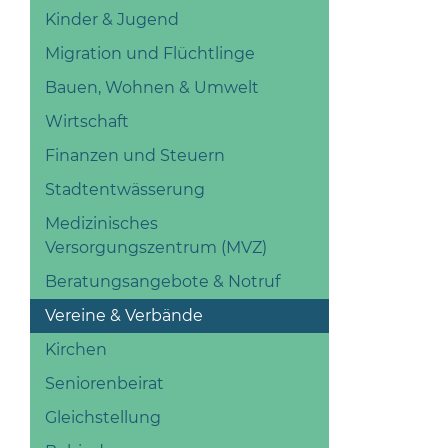
Kinder & Jugend
Migration und Flüchtlinge
Bauen, Wohnen & Umwelt
Wirtschaft
Finanzen und Steuern
Stadtentwässerung
Medizinisches
Versorgungszentrum (MVZ)
Beratungsangebote & Notruf
Vereine & Verbände
Kirchen
Seniorenbeirat
Gleichstellung