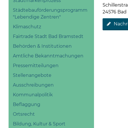
Stadtmarkenprozess
Schillerstr
Städtebauförderungsprogramm
24576 Bad
"Lebendige Zentren"
Nachr
Klimaschutz
Fairtrade Stadt Bad Bramstedt
Behörden & Institutionen
Amtliche Bekanntmachungen
Pressemitteilungen
Stellenangebote
Ausschreibungen
Kommunalpolitik
Beflaggung
Ortsrecht
Bildung, Kultur & Sport