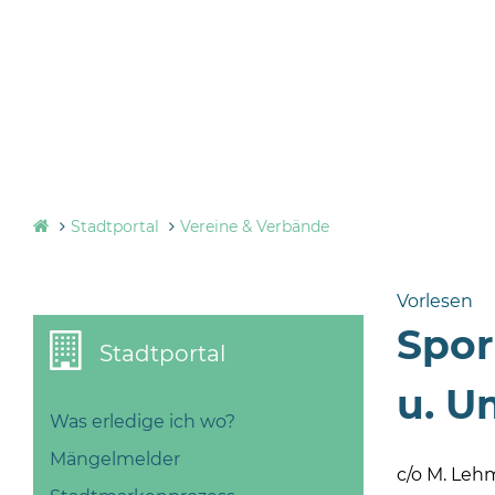
Stadtportal
Vereine & Verbände
Vorlesen
Spor
Stadtportal
u. Um
Was erledige ich wo?
Mängelmelder
c/o M. Le