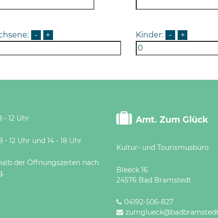
chsene:
-
+
Kinder:
-
+
 - 12 Uhr
Amt. Zum Glück
 Uhr und 14 - 18 Uhr
Kultur- und Tourismusbüro
halb der Öffnungszeiten nach
Bleeck 16
g.
24576 Bad Bramstedt
04192-506-827
zumglueck@badbramstedt