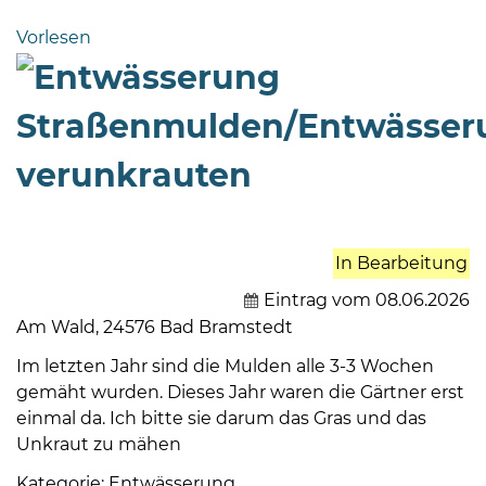
Bramstedt
Vorlesen
Bleeck 15-
19
24576 Bad
Straßenmulden/Entwässe
Bramstedt
verunkrauten
04192-
506-
0
zentrale@badbramstedt.de
In Bearbeitung
Mo,
Eintrag vom 08.06.2026
Di,
Am Wald, 24576 Bad Bramstedt
Fr
08
Im letzten Jahr sind die Mulden alle 3-3 Wochen
-
gemäht wurden. Dieses Jahr waren die Gärtner erst
12
einmal da. Ich bitte sie darum das Gras und das
Uhr
Unkraut zu mähen
Do
Kategorie: Entwässerung