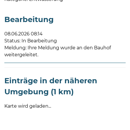
Bearbeitung
08.06.2026 08:14
Status: In Bearbeitung
08
Meldung: Ihre Meldung wurde an den Bauhof
-
weitergeleitet.
12
Uhr
und
Einträge in der näheren
14
-
Umgebung (1 km)
18
Uhr
Karte wird geladen...
sowie
außerhalb
der