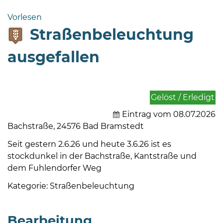
Bramstedt
Vorlesen
Bleeck 15-
Straßenbeleuchtung
19
24576 Bad
ausgefallen
Bramstedt
04192-
506-
Gelöst / Erledigt
0
Eintrag vom 08.07.2026
zentrale@badbramstedt.de
Bachstraße, 24576 Bad Bramstedt
Mo,
Di,
Seit gestern 2.6.26 und heute 3.6.26 ist es
Fr
stockdunkel in der Bachstraße, Kantstraße und
08
dem Fuhlendorfer Weg
-
Kategorie: Straßenbeleuchtung
12
Uhr
Bearbeitung
Do