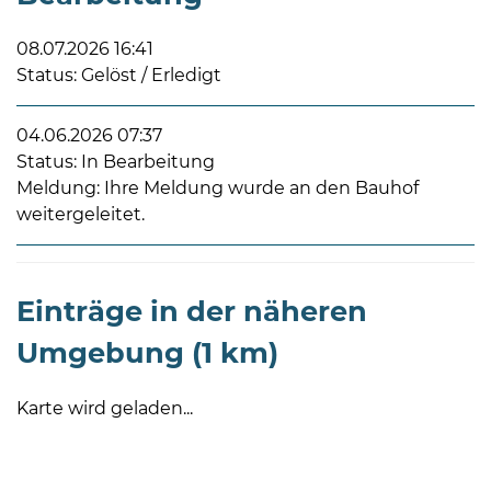
08.07.2026 16:41
Status: Gelöst / Erledigt
04.06.2026 07:37
Status: In Bearbeitung
08
Meldung: Ihre Meldung wurde an den Bauhof
-
weitergeleitet.
12
Uhr
und
14
Einträge in der näheren
-
Umgebung (1 km)
18
Uhr
Karte wird geladen...
sowie
außerhalb
der