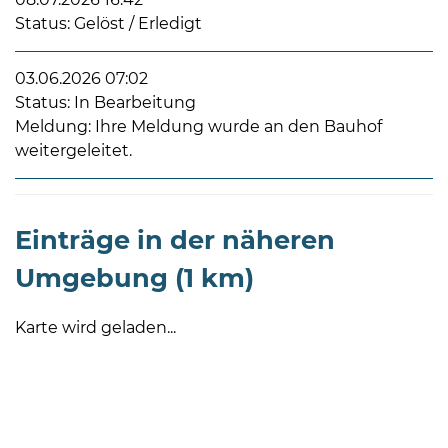
Status: Gelöst / Erledigt
03.06.2026 07:02
Status: In Bearbeitung
Meldung: Ihre Meldung wurde an den Bauhof
weitergeleitet.
08
-
12
Uhr
Einträge in der näheren
und
Umgebung (1 km)
14
-
18
Karte wird geladen...
Uhr
sowie
außerhalb
der