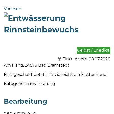
Bramstedt
Vorlesen
Bleeck 15-
19
24576 Bad
Rinnsteinbewuchs
Bramstedt
04192-
506-
Gelöst / Erledigt
0
Eintrag vom 08.07.2026
zentrale@badbramstedt.de
Mo,
Am Hang, 24576 Bad Bramstedt
Di,
Fast geschafft. Jetzt hilft vielleicht ein Flatter Band
Fr
08
Kategorie: Entwässerung
-
12
Bearbeitung
Uhr
Do
08.07.2026 16:42