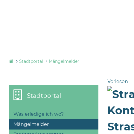
Stadtportal
Mängelmelder
Vorlesen
Stadtportal
Kont
Was erledige ich wo?
Stra
Mängelmelder