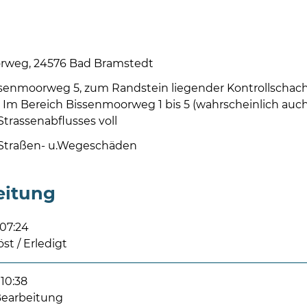
rweg, 24576 Bad Bramstedt
ssenmoorweg 5, zum Randstein liegender Kontrollschac
 Im Bereich Bissenmoorweg 1 bis 5 (wahrscheinlich auch
trassenabflusses voll
 Straßen- u.Wegeschäden
eitung
 07:24
öst / Erledigt
10:38
 Bearbeitung