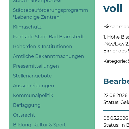
Stadtmarkenprozess
voll
Städtebauförderungsprogramm
"Lebendige Zentren"
Bissenmoo
Klimaschutz
Fairtrade Stadt Bad Bramstedt
1. Höhe Bi
PKw/LKw 2.
Behörden & Institutionen
Eimer des S
Amtliche Bekanntmachungen
Kategorie:
Pressemitteilungen
Stellenangebote
Bearb
Ausschreibungen
Kommunalpolitik
22.06.2026
Status: Gel
Beflaggung
Ortsrecht
08.05.2026 
Bildung, Kultur & Sport
Status: In