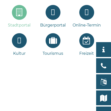
Stadtportal
Bürgerportal
Online-Termin
Aktuell
Kultur
Tourismus
Freizeit
Stad
Bad
Bram
lan
Select
Bleeck 
19
Stadtp
24576 
Bramst