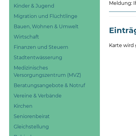
Meldung: I
Kinder & Jugend
Migration und Flüchtlinge
Bauen, Wohnen & Umwelt
Einträ
Wirtschaft
Karte wird 
Finanzen und Steuern
Stadtentwässerung
Medizinisches
Versorgungszentrum (MVZ)
Beratungsangebote & Notruf
Vereine & Verbände
Kirchen
Seniorenbeirat
Gleichstellung