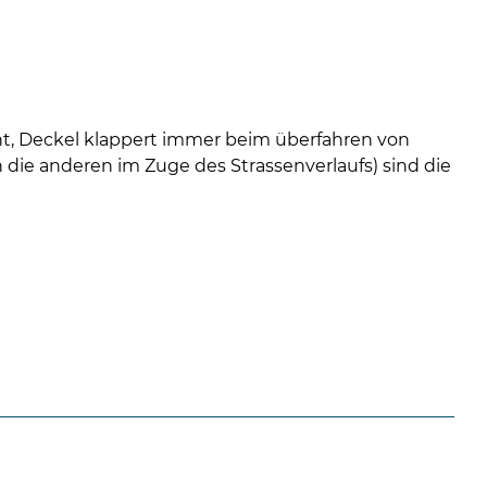
08
-
12
Uhr
und
14
ht, Deckel klappert immer beim überfahren von
-
 die anderen im Zuge des Strassenverlaufs) sind die
18
Uhr
sowie
außerh
der
Öffnun
nach
Verein