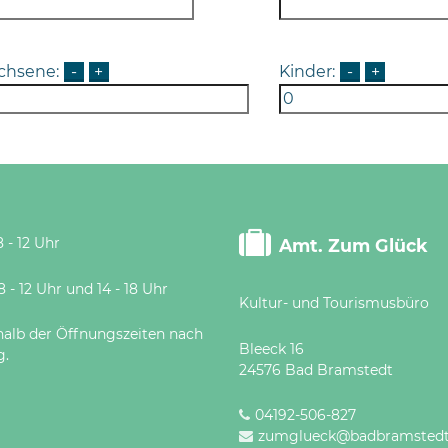
chsene:
-
+
Kinder:
-
+
 - 12 Uhr
Amt. Zum Glück
 Uhr und 14 - 18 Uhr
Kultur- und Tourismusbüro
halb der Öffnungszeiten nach
Bleeck 16
g.
24576 Bad Bramstedt
04192-506-827
zumglueck@badbramstedt