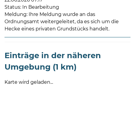
Status: In Bearbeitung
Meldung: Ihre Meldung wurde an das
Ordnungsamt weitergeleitet, da es sich um die
Hecke eines privaten Grundstücks handelt.
08
Einträge in der näheren
-
12
Umgebung (1 km)
Uhr
und
Karte wird geladen...
14
-
18
Uhr
sowie
außerhalb
der