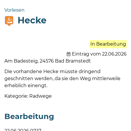
Bramstedt
Vorlesen
Bleeck 15-
Hecke
19
24576 Bad
Bramstedt
In Bearbeitung
04192-
506-
Eintrag vom 22.06.2026
0
Am Badesteig, 24576 Bad Bramstedt
zentrale@badbramstedt.de
Die vorhandene Hecke müsste dringend
Mo,
geschnitten werden, da sie den Weg mittlerweile
Di,
erheblich einengt.
Fr
08
Kategorie: Radwege
-
12
Bearbeitung
Uhr
Do
22.06.2026 07:17