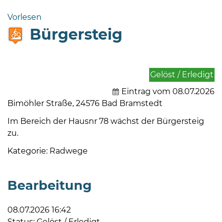
Bramstedt
Vorlesen
Bleeck 15-
Bürgersteig
19
24576 Bad
Bramstedt
Gelöst / Erledigt
04192-
506-
Eintrag vom 08.07.2026
0
Bimöhler Straße, 24576 Bad Bramstedt
zentrale@badbramstedt.de
Im Bereich der Hausnr 78 wächst der Bürgersteig
Mo,
zu.
Di,
Fr
Kategorie: Radwege
08
-
Bearbeitung
12
Uhr
08.07.2026 16:42
Do
Status: Gelöst / Erledigt