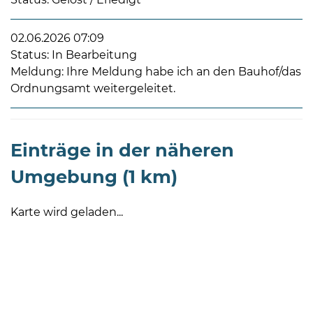
02.06.2026 07:09
Status: In Bearbeitung
Meldung: Ihre Meldung habe ich an den Bauhof/das
Ordnungsamt weitergeleitet.
08
-
12
Einträge in der näheren
Uhr
Umgebung (1 km)
und
14
-
Karte wird geladen...
18
Uhr
sowie
außerhalb
der