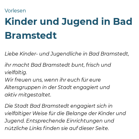
Bramstedt
Vorlesen
Bleeck 15-
Kinder und Jugend in Bad
19
24576 Bad
Bramstedt
Bramstedt
04192-
Liebe Kinder- und Jugendliche in Bad Bramstedt,
506-
0
ihr macht Bad Bramstedt bunt, frisch und
zentrale@badbramstedt.de
vielfältig.
Mo,
Wir freuen uns, wenn ihr euch für eure
Di,
Altersgruppen in der Stadt engagiert und
Fr
aktiv mitgestaltet.
08
Die Stadt Bad Bramstedt engagiert sich in
-
vielfältiger Weise für die Belange der Kinder und
12
Jugend. Entsprechende Einrichtungen und
Uhr
nützliche Links finden sie auf dieser Seite.
Do