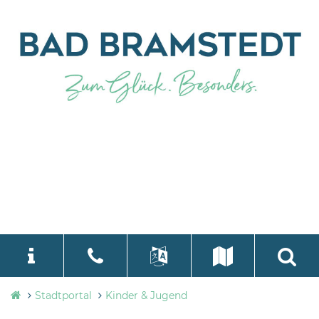
Stadtverwaltung
Stadtportal
Kinder & Jugend
language
Select Language
▼
Bad