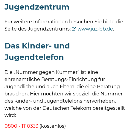
Jugendzentrum
Für weitere Informationen besuchen Sie bitte die
Seite des Jugendzentrums:
www.juz-bb.de
.
Das Kinder- und
08
-
Jugendtelefon
12
Uhr
Die „Nummer gegen Kummer“ ist eine
und
ehrenamtliche Beratungs-Einrichtung für
14
Jugendliche und auch Eltern, die eine Beratung
-
brauchen. Hier möchten wir speziell die Nummer
18
des Kinder- und Jugendtelefons hervorheben,
Uhr
welche von der Deutschen Telekom bereitgestellt
sowie
wird:
außerhalb
0800 - 1110333
(kostenlos)
der