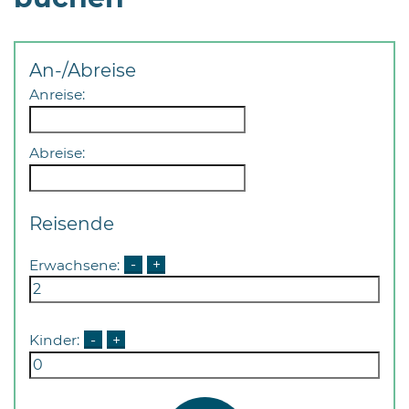
Öffnungszeiten
nach
Vereinbarung.
An-/Abreise
Anreise:
Abreise:
Reisende
Erwachsene:
-
+
Kinder:
-
+