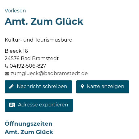
Bramstedt
Vorlesen
Bleeck 15-
Amt. Zum Glück
19
24576 Bad
Bramstedt
Kultur- und Tourismusbüro
04192-
Bleeck 16
506-
24576 Bad Bramstedt
0
04192-506-827
zentrale@badbramstedt.de
zumglueck@badbramstedt.de
Mo,
Nachricht schreiben
Karte anzeigen
Di,
Fr
08
Adresse exportieren
-
12
Öffnungszeiten
Uhr
Amt. Zum Glück
Do