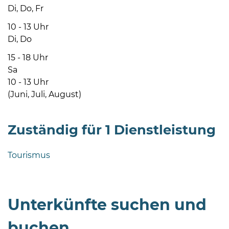
Di, Do, Fr
10 - 13 Uhr
Di, Do
15 - 18 Uhr
Sa
08
10 - 13 Uhr
-
(Juni, Juli, August)
12
Uhr
Zuständig für 1 Dienstleistung
und
14
-
Tourismus
18
Uhr
sowie
Unterkünfte suchen und
außerhalb
der
buchen