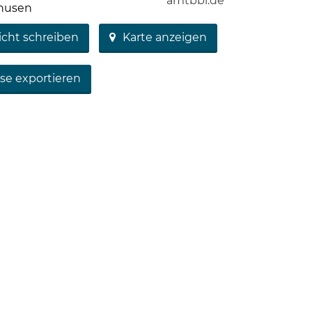
amtbbl.de
zhusen
icht schreiben
Karte anzeigen
se exportieren