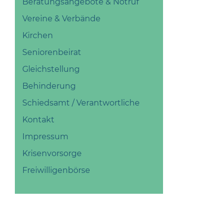
Beratungsangebote & Notruf
Vereine & Verbände
Kirchen
Seniorenbeirat
Gleichstellung
Behinderung
Schiedsamt / Verantwortliche
Kontakt
Impressum
Krisenvorsorge
Freiwilligenbörse