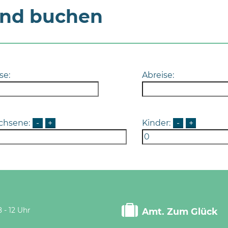
und buchen
se:
Abreise:
chsene:
-
+
Kinder:
-
+
 - 12 Uhr
Amt. Zum Glück