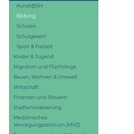
Kunst@SH
Bildung
Schulen
Schulgesetz
Sport & Freizeit
Kinder & Jugend
Migration und Flüchtlinge
Bauen, Wohnen & Umwelt
Wirtschaft
Finanzen und Steuern
Stadtentwässerung
Medizinisches
Versorgungszentrum (MVZ)