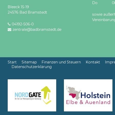
Do 08 - 12
Bleeck 15-19
24576 Bad Bramstedt
sowie außer
Vereinbarun
04192-506-0
zentrale@badbramstedt.de
Start
Sitemap
Finanzen und Steuern
Kontakt
Impr
Datenschutzerklärung