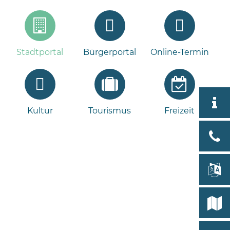
Stadtportal
Bürgerportal
Online-Termin
Aktuell
Kultur
Tourismus
Freizeit
Stad
Bad
Bram
lan
Select
Bleeck 
19
Stadtp
24576 
Bramst