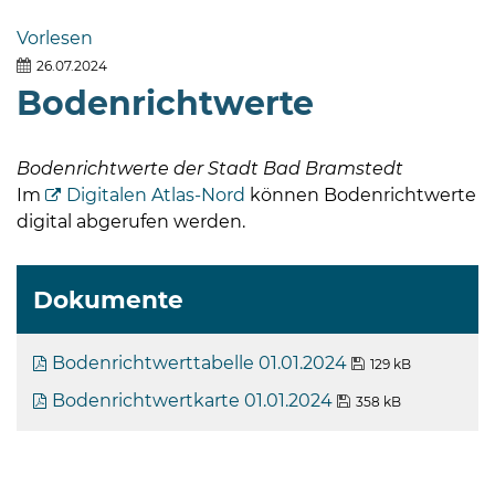
Bramstedt
Vorlesen
Bleeck 15-
26.07.2024
19
Bodenrichtwerte
24576 Bad
Bramstedt
Bodenrichtwerte der Stadt Bad Bramstedt
04192-
Im
Digitalen Atlas-Nord
können Bodenrichtwerte
506-
digital abgerufen werden.
0
zentrale@badbramstedt.de
Mo,
Dokumente
Di,
Fr
08
Bodenrichtwerttabelle 01.01.2024
129 kB
-
Bodenrichtwertkarte 01.01.2024
358 kB
12
Uhr
Do