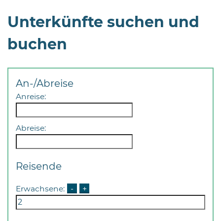
Unterkünfte suchen und
buchen
08
An-/Abreise
-
Anreise:
12
Uhr
und
Abreise:
14
-
18
Reisende
Uhr
Erwachsene:
-
+
sowie
außerhalb
der