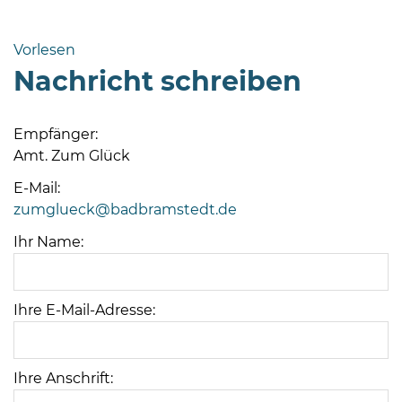
Bramstedt
Bleeck 15-
Vorlesen
19
Nachricht schreiben
24576 Bad
Bramstedt
Empfänger:
04192-
Amt. Zum Glück
506-
0
E-Mail:
zentrale@badbramstedt.de
zumglueck@badbramstedt.de
Mo,
Ihr Name:
Di,
Fr
08
Ihre E-Mail-Adresse:
-
12
Uhr
Ihre Anschrift:
Do