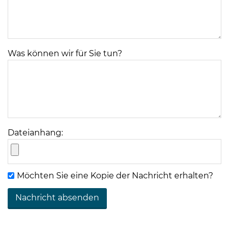
Was können wir für Sie tun?
08
-
12
Uhr
und
Dateianhang:
14
-
18
Möchten Sie eine Kopie der Nachricht erhalten?
Uhr
sowie
außerhalb
der