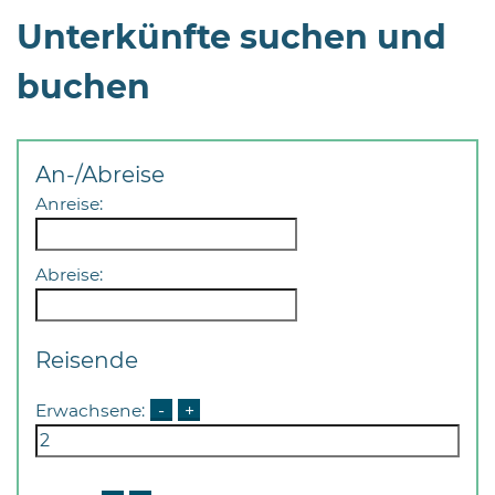
Öffnungszeiten
Unterkünfte suchen und
nach
Vereinbarung.
buchen
An-/Abreise
Anreise:
Abreise:
Reisende
Erwachsene:
-
+