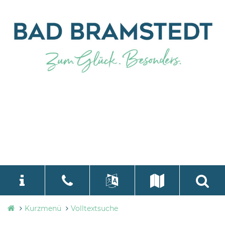
Stadtverwaltung
Kurzmenü
Volltextsuche
language
Select Language
▼
Bad