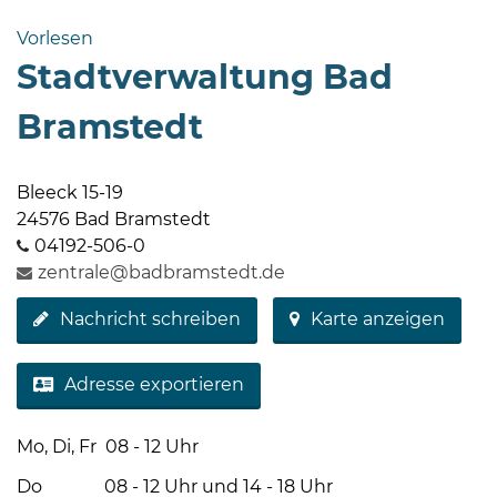
Bramstedt
Vorlesen
Bleeck 15-
Stadtverwaltung Bad
19
24576 Bad
Bramstedt
Bramstedt
04192-
Bleeck 15-19
506-
24576 Bad Bramstedt
0
04192-506-0
zentrale@badbramstedt.de
zentrale@badbramstedt.de
Mo,
Di,
Nachricht schreiben
Karte anzeigen
Fr
08
Adresse exportieren
-
12
Uhr
Mo, Di, Fr 08 - 12 Uhr
Do
Do 08 - 12 Uhr und 14 - 18 Uhr