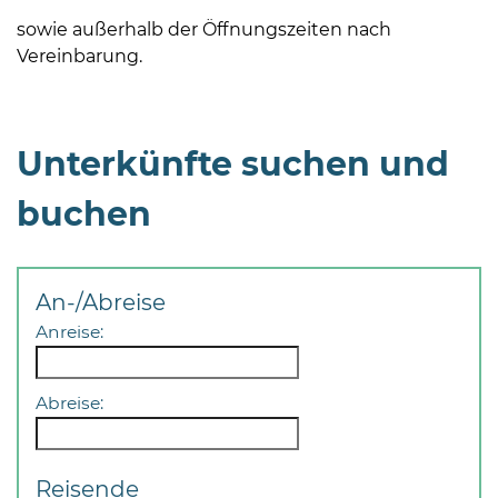
sowie außerhalb der Öffnungszeiten nach
Vereinbarung.
Unterkünfte suchen und
08
-
buchen
12
Uhr
und
An-/Abreise
14
Anreise:
-
18
Uhr
Abreise:
sowie
außerhalb
der
Reisende