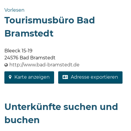
Bramstedt
Vorlesen
Bleeck 15-
Tourismusbüro Bad
19
24576 Bad
Bramstedt
Bramstedt
http://www.bad-
Bleeck 15-19
bramstedt.de
24576 Bad Bramstedt
http://www.bad-bramstedt.de
Karte anzeigen
Adresse exportieren
Unterkünfte suchen und
buchen