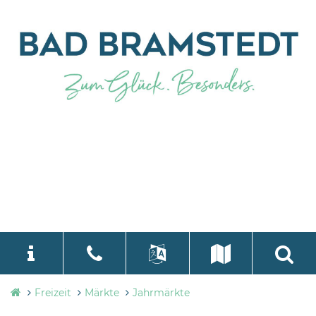
Tourismusbüro
Freizeit
Märkte
Jahrmärkte
language
Select Language
▼
Bad